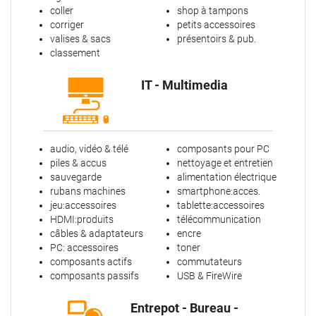
coller
shop à tampons
corriger
petits accessoires
valises & sacs
présentoirs & pub.
classement
IT - Multimedia
audio, vidéo & télé
composants pour PC
piles & accus
nettoyage et entretien
sauvegarde
alimentation électrique
rubans machines
smartphone:acces.
jeu:accessoires
tablette:accessoires
HDMI:produits
télécommunication
câbles & adaptateurs
encre
PC: accessoires
toner
composants actifs
commutateurs
composants passifs
USB & FireWire
Entrepot - Bureau -