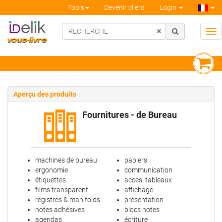
Tools
Devenir client
Login
Tog
navi
Aperçu des produits
Fournitures - de Bureau
machines de bureau
papiers
ergonomie
communication
étiquettes
acces. tableaux
films transparent
affichage
registres & manifolds
présentation
notes adhésives
blocs notes
agendas
écriture